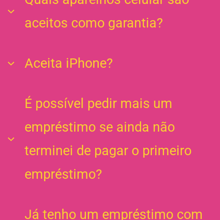
conta para aprovar o seu empréstimo ou depositar o
aceitos como garantia?
seu dinheiro.
Aceitamos como garantia aparelhos Android não
Aceita iPhone?
muito antigos (sistema operacional Android 10 ou
superior) e iPhones.
Sim, a Juvo aceita iPhones como garantia do
É possível pedir mais um
empréstimo.
empréstimo se ainda não
terminei de pagar o primeiro
empréstimo?
Não! Você só pode ter um único empréstimo em
Já tenho um empréstimo com