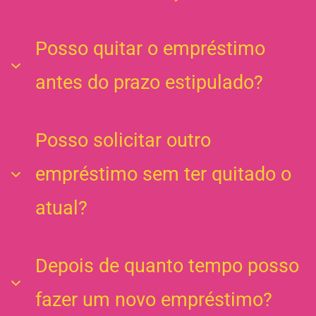
seu contrato.
Basta acessar a Área do Cliente ou entrar em
Posso quitar o empréstimo
contato com nossa central de
antes do prazo estipulado?
atendimento
no
WhatsApp
+55 (11)
5043-9404
e e-
mail:
contato@juvo.com
Sim! Basta entrar na Área do cliente com sua senha
Posso solicitar outro
e emitir os boletos.
empréstimo sem ter quitado o
atual?
Não! Você só poderá solicitar outro empréstimo
Depois de quanto tempo posso
após quitar o atual.
fazer um novo empréstimo?