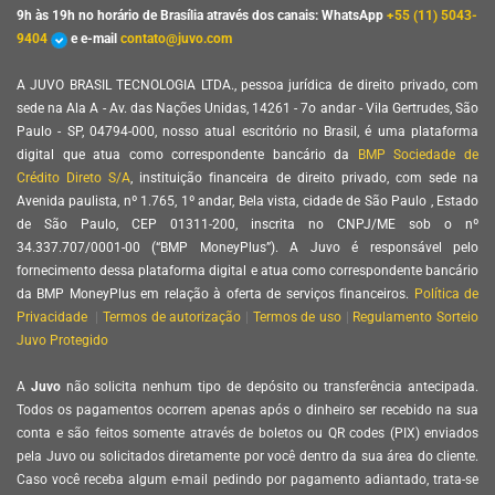
9h às 19h no horário de Brasília através dos canais: WhatsApp
+55 (11) 5043-
9404
e e-mail
contato@juvo.com
A JUVO BRASIL TECNOLOGIA LTDA., pessoa jurídica de direito privado, com
sede na Ala A - Av. das Nações Unidas, 14261 - 7o andar - Vila Gertrudes, São
Paulo - SP, 04794-000, nosso atual escritório no Brasil, é uma plataforma
digital que atua como correspondente bancário da
BMP Sociedade de
Crédito Direto
S/A
, instituição financeira de direito privado, com sede na
Avenida paulista, nº 1.765, 1º andar, Bela vista, cidade de São Paulo , Estado
de São Paulo, CEP 01311-200, inscrita no CNPJ/ME sob o nº
34.337.707/0001-00 (“BMP MoneyPlus”). A Juvo é responsável pelo
fornecimento dessa plataforma digital e atua como correspondente bancário
da BMP MoneyPlus em relação à oferta de serviços financeiros.
Política de
Privacidade
|
Termos de autorização
|
Termos de uso
|
Regulamento Sorteio
Juvo Protegido
A
Juvo
não solicita nenhum tipo de depósito ou transferência antecipada.
Todos os pagamentos ocorrem apenas após o dinheiro ser recebido na sua
conta e são feitos somente através de boletos ou QR codes (PIX) enviados
pela Juvo ou solicitados diretamente por você dentro da sua área do cliente.
Caso você receba algum e-mail pedindo por pagamento adiantado, trata-se