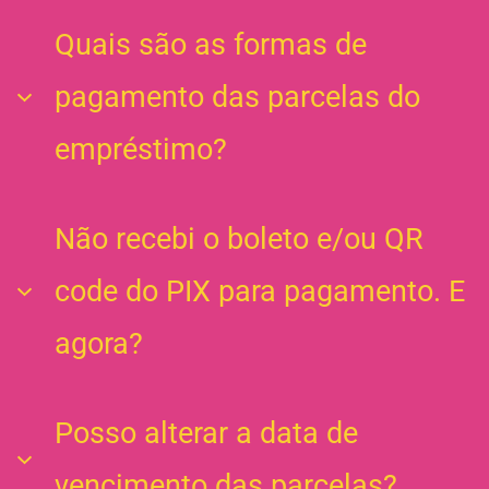
horas da tarde) de amanhã (ou do próximo dia útil
caso amanhã seja sábado, domingo ou feriado
Quais são as formas de
bancário).
pagamento das parcelas do
empréstimo?
O pagamento será por meio de boleto bancário ou
Não recebi o boleto e/ou QR
PIX emitido mensalmente de acordo com a
code do PIX para pagamento. E
quantidade de parcelas escolhidas.
agora?
O boleto e/ou QR code do PIX é enviado por e-mail,
Posso alterar a data de
WhatsApp e SMS cadastrados 7 (sete) dias antes
vencimento das parcelas?