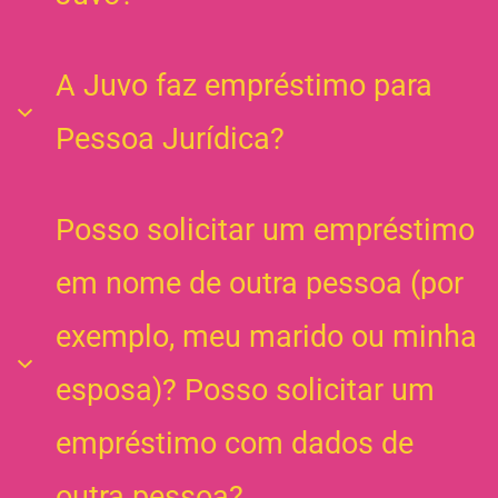
Sim! Dependendo do resultado da análise do seu
A Juvo faz empréstimo para
perfil, a Juvo pode te ajudar pois não é necessário
Pessoa Jurídica?
comprovar renda para conseguir um empréstimo
conosco.
Não, mas você pode solicitar um empréstimo como
Posso solicitar um empréstimo
Peça já
pessoa física para investir na sua empresa.
em nome de outra pessoa (por
Peça já
exemplo, meu marido ou minha
esposa)? Posso solicitar um
empréstimo com dados de
outra pessoa?