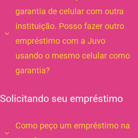
andamento com o seu CPF. Você deve quitar o seu
garantia de celular com outra
primeiro empréstimo para conseguir um novo.
instituição. Posso fazer outro
empréstimo com a Juvo
usando o mesmo celular como
garantia?
Não. O celular dado como garantia não pode estar
​Solicitando seu empréstimo
sendo usando como garantia em outro empréstimo.
Você deve quitar seu empréstimo com a outra
instituição financeira deve e não ter nenhum
Como peço um empréstimo na
aplicativo de outra instituição financeira instalado