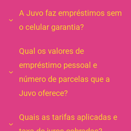
A Juvo faz empréstimos sem
o celular garantia?
Não! Para poder oferecer empréstimos com
Qual os valores de
taxas de juros mais baixas, precisamos que seu
empréstimo pessoal e
celular seja dado como garantia numa operação
de alienação fiduciária.
número de parcelas que a
Juvo oferece?
Nossos empréstimos vão de R$ 700,00 a R$
Quais as tarifas aplicadas e
4.500,00 e você tem a opção de pagar em 9, 10,